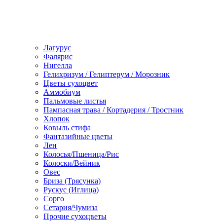
Лагурус
Фалярис
Нигелла
Гелихризум / Гелиптерум / Морозник
Цветы сухоцвет
Аммобиум
Пальмовые листья
Пампасная трава / Кортадерия / Тростник
Хлопок
Ковыль стифа
Фантазийные цветы
Лен
Колосья/Пшеница/Рис
Колоски/Вейник
Овес
Бриза (Трясунка)
Рускус (Иглица)
Сорго
Сетария/Чумиза
Прочие сухоцветы