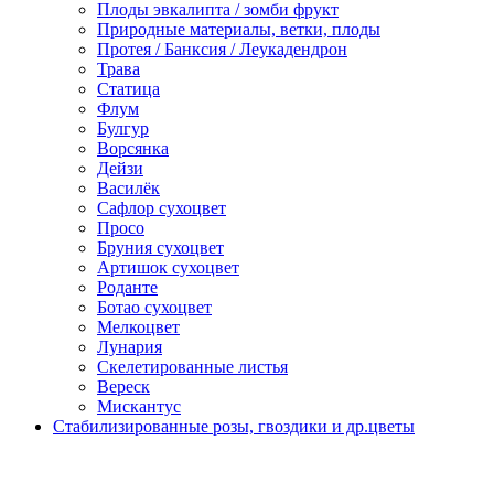
Плоды эвкалипта / зомби фрукт
Природные материалы, ветки, плоды
Протея / Банксия / Леукадендрон
Трава
Статица
Флум
Булгур
Ворсянка
Дейзи
Василёк
Сафлор сухоцвет
Просо
Бруния сухоцвет
Артишок сухоцвет
Роданте
Ботао сухоцвет
Мелкоцвет
Лунария
Скелетированные листья
Вереск
Мискантус
Стабилизированные розы, гвоздики и др.цветы